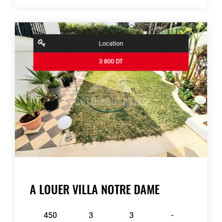
contributors
OpenStreetMap
| ©
Leaflet
Location
3 800 DT
A LOUER VILLA NOTRE DAME
450
3
3
-