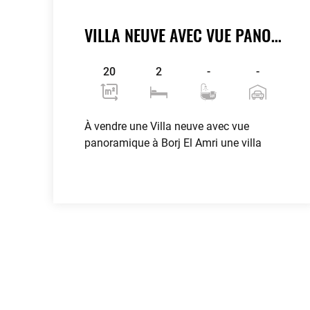
VILLA NEUVE AVEC VUE PANORAMIQUE À BORJ EL AMRI
20
2
-
-
À vendre une Villa neuve avec vue
panoramique à Borj El Amri une villa
Voir plus
contributors
OpenStreetMap
| ©
Leaflet