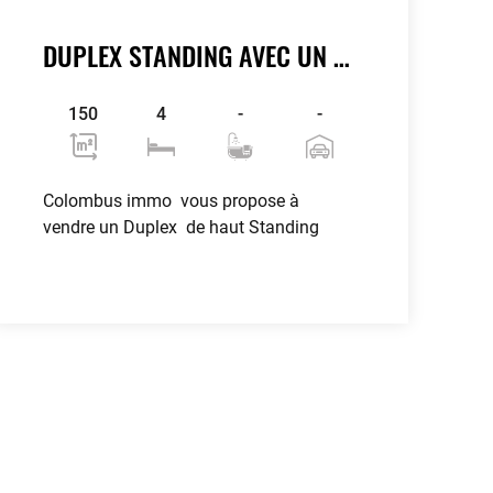
DUPLEX STANDING AVEC UN STUDIO À ENNASR 2
150
4
-
-
Colombus immo vous propose à
vendre un Duplex de haut Standing
Voir plus
contributors
OpenStreetMap
| ©
Leaflet