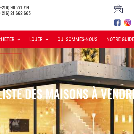
(+216) 98 271 714
(+216) 21 662 665
CHETER
LOUER
QUI SOMMES-NOUS
NOTRE GUID
LISTE DES MAISONS À VENDR