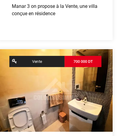
Manar 3 on propose à la Vente, une villa
conçue en résidence
Voir plus
contributors
OpenStreetMap
| ©
Leaflet
Vente
700 000 DT