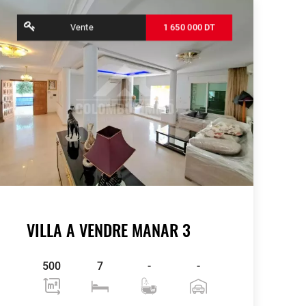
Vente
1 650 000 DT
VILLA A VENDRE MANAR 3
500
7
-
-