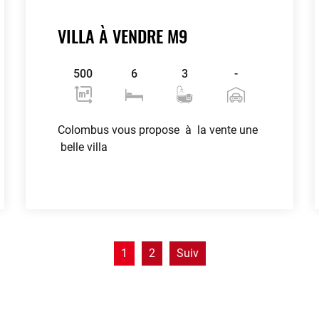
VILLA À VENDRE M9
500
6
3
-
Colombus vous propose à la vente une
belle villa
Voir plus
contributors
OpenStreetMap
| ©
Leaflet
1
2
Suiv