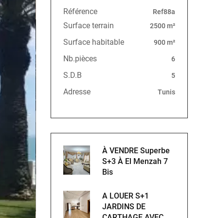
Référence
Ref88a
Surface terrain
2500 m²
Surface habitable
900 m²
Nb.pièces
6
S.D.B
5
Adresse
Tunis
À VENDRE Superbe
S+3 À El Menzah 7
Bis
A LOUER S+1
JARDINS DE
CARTHAGE AVEC