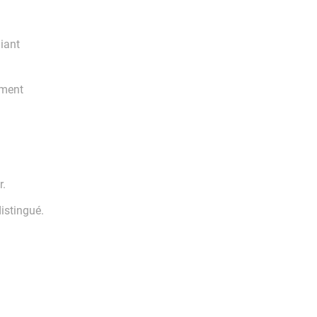
liant
ement
r.
istingué.