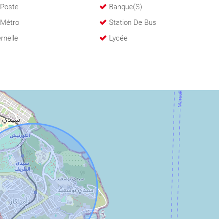
 Poste
Banque(s)
 Métro
Station De Bus
rnelle
Lycée