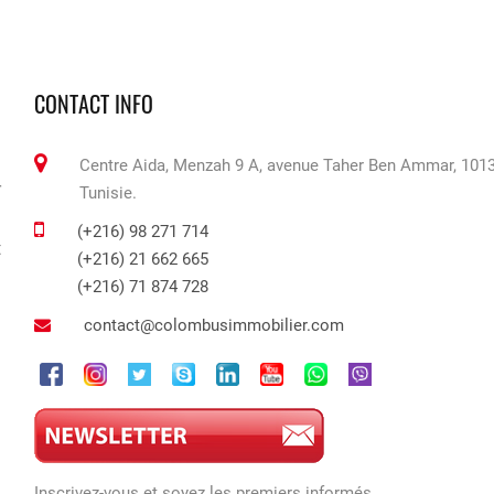
CONTACT INFO
Centre Aida, Menzah 9 A, avenue Taher Ben Ammar, 1013
r
Tunisie.
.
(+216) 98 271 714
t
(+216) 21 662 665
(+216) 71 874 728
contact@colombusimmobilier.com
Inscrivez-vous et soyez les premiers informés.