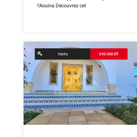
l’Aouina Découvrez cet
Voir plus
contributors
OpenStreetMap
| ©
Leaflet
Vente
695 000 DT