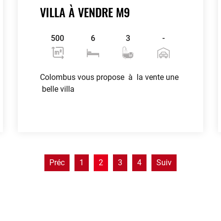
VILLA À VENDRE M9
500
6
3
-
Colombus vous propose à la vente une
belle villa
Voir plus
contributors
OpenStreetMap
| ©
Leaflet
Préc
1
2
3
4
Suiv