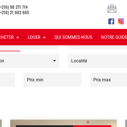
TE DES BIENS À VE
(+216) 98 271 714
(+216) 21 662 665
CHETER
LOUER
QUI SOMMES-NOUS
NOTRE GUID
bien
Sous-type
on
Localité