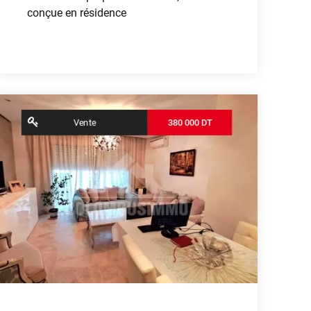
conçue en résidence
Voir plus
contributors
OpenStreetMap
| ©
Leaflet
Vente
380 000 DT