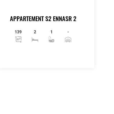
APPARTEMENT S2 ENNASR 2
139
2
1
-
Voir plus
contributors
OpenStreetMap
| ©
Leaflet