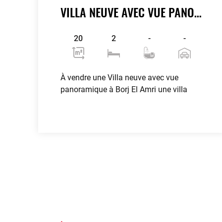
VILLA NEUVE AVEC VUE PANORAMIQUE À BORJ EL AMRI
20
2
-
-
À vendre une Villa neuve avec vue
panoramique à Borj El Amri une villa
Voir plus
contributors
OpenStreetMap
| ©
Leaflet