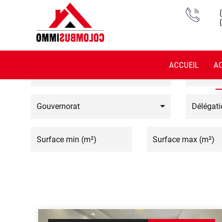
LIS
ACCUEIL
A
Vocation
Type de 
Gouvernorat
Délégati